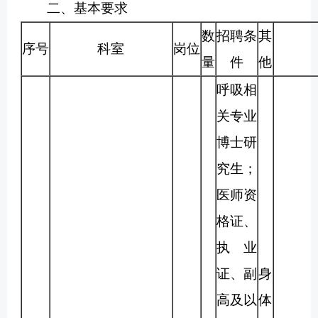
二、基本要求
数
招聘条
其
序号
科室
岗位
量
件
他
呼吸相
关专业
博士研
究生；
医师资
格证、
执业
证、副
身
高及以
体