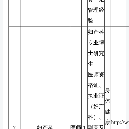
管理经
验。
妇产科
专业博
士研究
生
医师资
格证、
身
执业证
体
（妇产
健
科）、
康
http://
7
妇产科
医师
1
副高及