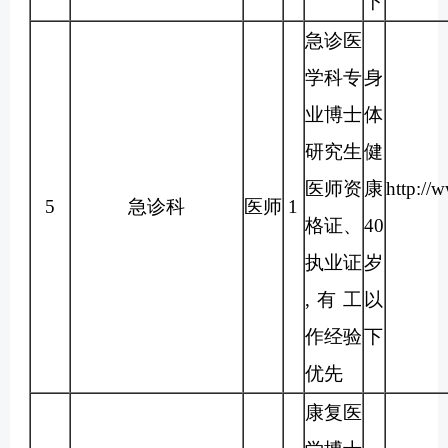
下
急诊医
学科专
身
业博士
体
研究生
健
医师资
康
http://
5
急诊科
医师
1
格证、
40
执业证
岁
,有工
以
作经验
下
优先
康复医