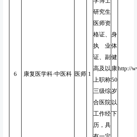
学博士
研究生
医师资
格证、
身
执业
体
证、副
健
高及以
康
http://
6
康复医学科·中医科
医师
1
上职称
50
三级综
岁
合医院
以
工作经
下
历，具
有一定