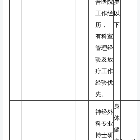
合医院
岁
工作经
以
历，
下
有科室
管理经
验及放
疗工作
经验优
先。
身
神经外
体
科专业
健
博士研