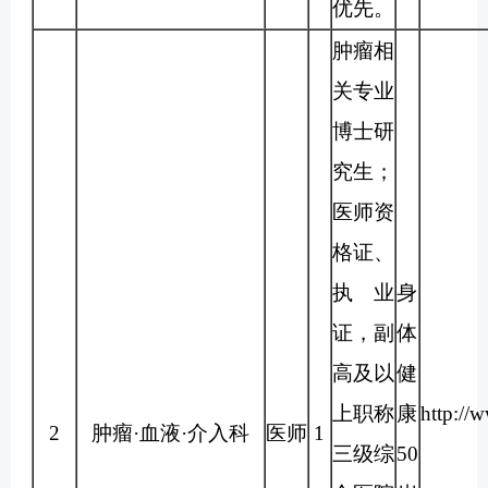
优先。
肿瘤相
关专业
博士研
究生；
医师资
格证、
执业
身
证，副
体
高及以
健
上职称
康
http://
2
肿瘤·血液·介入科
医师
1
三级综
50