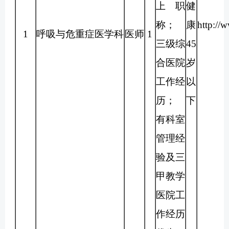
上职
健
称；
康
http://
1
呼吸与危重症医学科
医师
1
三级综
45
合医院
岁
工作经
以
历；
下
有科室
管理经
验及三
甲教学
医院工
作经历