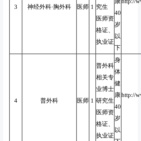
康
http://
3
神经外科·胸外科
医师
1
究生
40
医师资
岁
格证、
以
执业证
下
身
普外科
体
相关专
健
业博士
康
http://
4
普外科
医师
1
研究生
40
医师资
岁
格证、
以
执业证