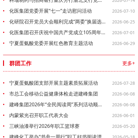
2026-07-14
化医集团党委开展“七一”走访慰问活动
2026-07-10
化研院召开党员大会顺利完成“两委”换届选举工..
2026-06-25
化医集团召开庆祝中国共产党成立105周年暨“两..
2026-07-01
宁夏蛋氨酸党委开展红色教育主题活动
2026-06-29
群团工作
更多+
宁夏蛋氨酸团支部开展主题素质拓展活动
2026-07-28
市总工会移动公益健康体检走进建峰集团
2026-06-08
建峰集团2026年“全民阅读周”系列活动顺利收官..
2026-06-08
内蒙紫光召开职工代表大会
2026-06-01
三峡油漆举行2026年职工篮球赛
2026-05-20
建峰化工举办“书舟一周行”职工好书阅读漂流活..
2026-05-18