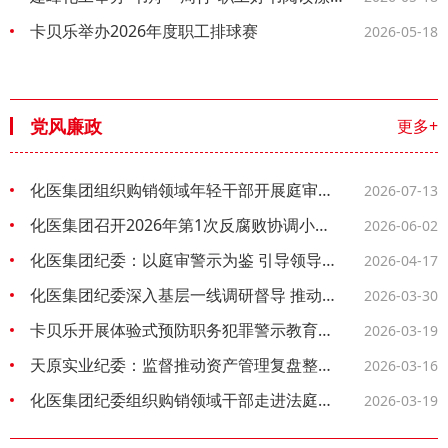
卡贝乐举办2026年度职工排球赛
2026-05-18
党风廉政
更多+
化医集团组织购销领域年轻干部开展庭审旁听沉浸..
2026-07-13
化医集团召开2026年第1次反腐败协调小组会议
2026-06-02
化医集团纪委：以庭审警示为鉴 引导领导干部践..
2026-04-17
化医集团纪委深入基层一线调研督导 推动购销领..
2026-03-30
卡贝乐开展体验式预防职务犯罪警示教育活动
2026-03-19
天原实业纪委：监督推动资产管理复盘整改与提质..
2026-03-16
化医集团纪委组织购销领域干部走进法庭旁听庭审..
2026-03-19