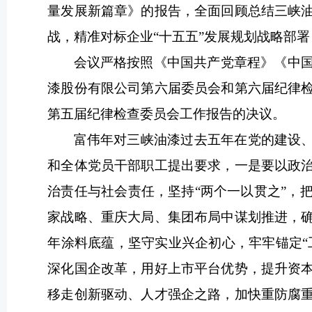
量发展新篇章》的报告，全面回顾总结三峡
战，精准对标企业“十五五”发展规划战略部
会议严格按照《中国共产党章程》《中
漆股份有限公司第六届委员会和第六届纪律
第五届纪律检查委员会工作报告的决议。
富伟年对三峡油漆过去五年在党的建设、
和全体党员干部职工提出要求，一是要以政
治责任与社会责任，坚持“两个一以贯之”，
家战略、重庆大局、集团布局中谋划推进，
年涂料底蕴，坚守实业兴企初心，牢牢锚定“
深化国企改革，用好上市平台优势，提升资
移走创新驱动、人才强企之路，加快重防腐