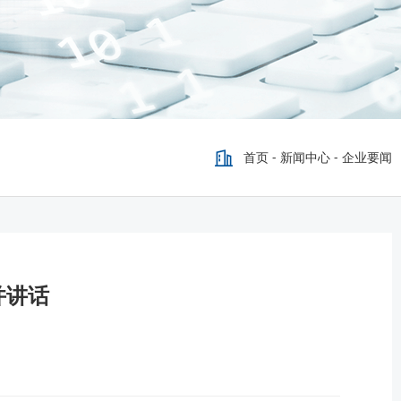
首页
-
新闻中心
-
企业要闻
并讲话