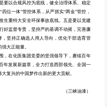
是要以合规风控为底线，健全治理体系、稳定
四位一体”管控体系，从严抓实“两金”管控，
发生重特大安全环保事故底线。五是要以党建
行好监督专责，坚持严的基调不动摇，完善廉
品牌，坚持正确选人用人导向，优化干部选育管
的强大正能量。
围，在化医集团党委的坚强领导下，赓续百年
漆百年发展新篇章，全力打造西部领先、全国一
伟大复兴的中国梦作出新的更大贡献。
（三峡油漆）