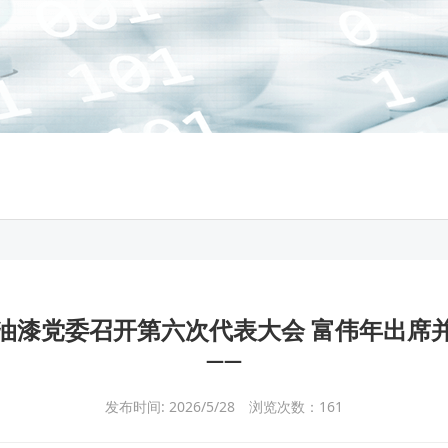
油漆党委召开第六次代表大会 富伟年出席
——
发布时间: 2026/5/28
浏览次数：
161