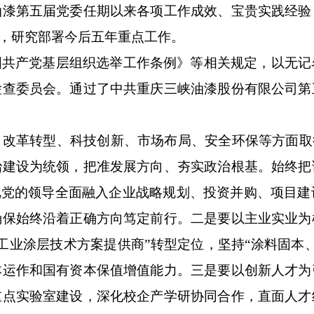
油漆第五届党委任期以来各项工作成效、宝贵实践经验
署，研究部署今后五年重点工作。
国共产党基层组织选举工作条例》等相关规定，以无记
检查委员会。通过了中共重庆三峡油漆股份有限公司第
改革转型、科技创新、市场布局、安全环保等方面取
治建设为统领，把准发展方向、夯实政治根基。始终把
把党的领导全面融入企业战略规划、投资并购、项目
确保始终沿着正确方向笃定前行。二是要以主业实业为
工业涂层技术方案提供商”转型定位，坚持“涂料固本
本运作和国有资本保值增值能力。三是要以创新人才为
重点实验室建设，深化校企产学研协同合作，直面人才