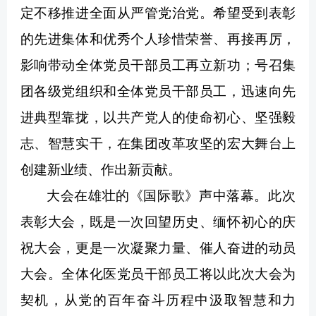
定不移推进全面从严管党治党。希望受到表彰
的先进集体和优秀个人珍惜荣誉、再接再厉，
影响带动全体党员干部员工再立新功；号召集
团各级党组织和全体党员干部员工，迅速向先
进典型靠拢，以共产党人的使命初心、坚强毅
志、智慧实干，在集团改革攻坚的宏大舞台上
创建新业绩、作出新贡献。
大会在雄壮的《国际歌》声中落幕。此次
表彰大会，既是一次回望历史、缅怀初心的庆
祝大会，更是一次凝聚力量、催人奋进的动员
大会。全体化医党员干部员工将以此次大会为
契机，从党的百年奋斗历程中汲取智慧和力